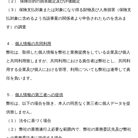
（２） 保険目的の損害鑑定及び評価鑑定
（３） 保険支払対象または対象になり得る財物及び人身損害（保険支
払対象に含めるよう当該事案の関係者より申告されたものを含みま
す）の調査
４．
個人情報の共同利用
弊社は、取得した個人情報を弊社と業務提携をしている企業及び個人
と共同利用致しますが、共同利用における責任者は弊社とし、共同利
用する企業及び個人における管理、利用についても弊社は連帯して責
任を負います。
５．
個人情報の第三者への提供
弊社は、以下の場合を除き、本人の同意なく第三者に個人データを提
供致しません。
（１） 法令に基づく場合
（２） 弊社の業務遂行上必要な範囲内で、弊社の業務委託先及び弊社
への業務委託者に提供する場合