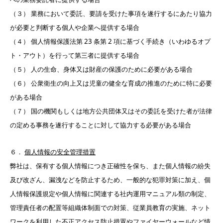
（３） 業務において委託、要請を受けた事項を遂行するにあたり協力
が必要と判断する個人や企業へ提供する場合
（４） 個人情報保護法第 23 条第 2 項に基づく手続き（いわゆるオプ
ト・アウト）を行って第三者に提供する場合
（５） 人の生命、身体又は財産の保護のために必要がある場合
（６） 公衆衛生の向上又は児童の健全な育成の推進のために特に必要
がある場合
（７） 国の機関もしくは地方公共団体又はその委託を受けた者が法律
の定める事務を遂行することに対して協力する必要がある場合
６．
個人情報の安全管理措置
弊社は、保有する個人情報につき正確性を保ち、また個人情報の紛失
及び改ざん、漏洩などを防止するため、一般的な犯罪対策に加え、個
人情報保護規定や個人情報に関連する社内運用マニュアル類の制定、
管理責任者の配置等組織体制面での対策、従業員教育の実施、ネット
ワークを利用した不正アクセス防止措置やファイヤーウォールなど情