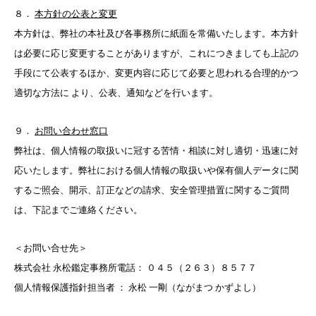
８．
本方針の公表と変更
本方針は、弊社の本社及び各事務所に紙面を常備いたします。本方針
は必要に応じ変更することがありますが、これにつきましても上記の
手段にて公表するほか、変更内容に応じて必要と思われる合理的かつ
適切な方法に より、公表、通知などを行います。
９．
お問い合わせ窓口
弊社は、個人情報の取扱いに冠する苦情・相談に対し適切・迅速に対
応いたします。弊社における個人情報の取扱いや保有個人データに関
するご照会、開示、訂正などの請求、安全管理措置に関するご質問
は、下記までご連絡ください。
＜お問い合せ先＞
株式会社 永松鑑定事務所電話： ０４５（２６３）８５７７
個人情報保護指針担当者 ： 永松 一剛（ながまつ かずよし）